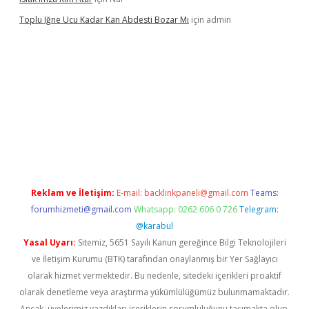
Toplu Iğne Ucu Kadar Kan Abdesti Bozar Mı
için
admin
güvenilir mi
Reklam ve İletişim:
E-mail:
backlinkpaneli@gmail.com
Teams:
forumhizmeti@gmail.com
Whatsapp: 0262 606 0 726
Telegram:
@karabul
Yasal Uyarı:
Sitemiz, 5651 Sayılı Kanun gereğince Bilgi Teknolojileri
ve İletişim Kurumu (BTK) tarafından onaylanmış bir Yer Sağlayıcı
olarak hizmet vermektedir. Bu nedenle, sitedeki içerikleri proaktif
olarak denetleme veya araştırma yükümlülüğümüz bulunmamaktadır.
Ancak, üyelerimiz yazdıkları içeriklerin sorumluluğunu taşımakta olup,