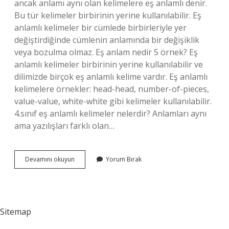
ancak anlamı aynı olan kelimelere eş anlamlı denir.
Bu tür kelimeler birbirinin yerine kullanılabilir. Eş
anlamlı kelimeler bir cümlede birbirleriyle yer
değiştirdiğinde cümlenin anlamında bir değişiklik
veya bozulma olmaz. Eş anlam nedir 5 örnek? Eş
anlamlı kelimeler birbirinin yerine kullanılabilir ve
dilimizde birçok eş anlamlı kelime vardır. Eş anlamlı
kelimelere örnekler: head-head, number-of-pieces,
value-value, white-white gibi kelimeler kullanılabilir.
4.sınıf eş anlamlı kelimeler nelerdir? Anlamları aynı
ama yazılışları farklı olan…
Eş
Devamını okuyun
Yorum Bırak
Anlamlı
Nın
Diger
Adi
Nedir
Sitemap