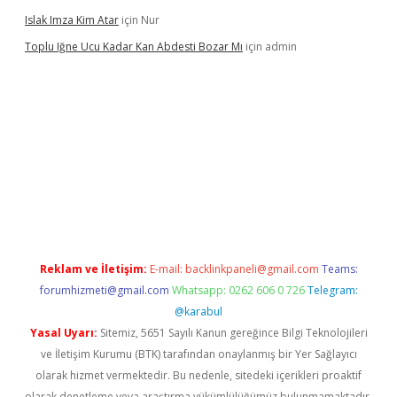
Islak Imza Kim Atar
için
Nur
Toplu Iğne Ucu Kadar Kan Abdesti Bozar Mı
için
admin
güvenilir mi
Reklam ve İletişim:
E-mail:
backlinkpaneli@gmail.com
Teams:
forumhizmeti@gmail.com
Whatsapp: 0262 606 0 726
Telegram:
@karabul
Yasal Uyarı:
Sitemiz, 5651 Sayılı Kanun gereğince Bilgi Teknolojileri
ve İletişim Kurumu (BTK) tarafından onaylanmış bir Yer Sağlayıcı
olarak hizmet vermektedir. Bu nedenle, sitedeki içerikleri proaktif
olarak denetleme veya araştırma yükümlülüğümüz bulunmamaktadır.