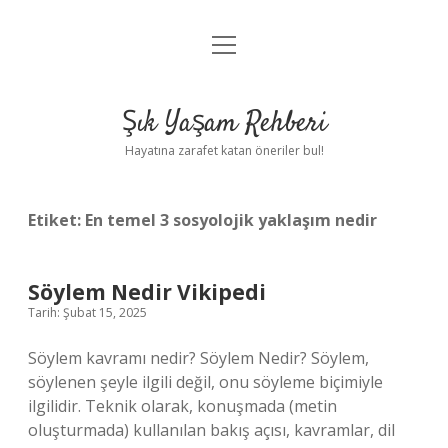
menüyü
Anasayfa
aç
Gizlilik Politikası
Şık Yaşam Rehberi
Yasal Uyarı
Hayatına zarafet katan öneriler bul!
Hakkımızda
Etiket:
En temel 3 sosyolojik yaklaşım nedir
Söylem Nedir Vikipedi
Tarih: Şubat 15, 2025
Söylem kavramı nedir? Söylem Nedir? Söylem,
söylenen şeyle ilgili değil, onu söyleme biçimiyle
ilgilidir. Teknik olarak, konuşmada (metin
oluşturmada) kullanılan bakış açısı, kavramlar, dil