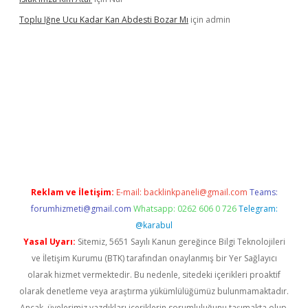
Toplu Iğne Ucu Kadar Kan Abdesti Bozar Mı
için
admin
güvenilir mi
Reklam ve İletişim:
E-mail:
backlinkpaneli@gmail.com
Teams:
forumhizmeti@gmail.com
Whatsapp: 0262 606 0 726
Telegram:
@karabul
Yasal Uyarı:
Sitemiz, 5651 Sayılı Kanun gereğince Bilgi Teknolojileri
ve İletişim Kurumu (BTK) tarafından onaylanmış bir Yer Sağlayıcı
olarak hizmet vermektedir. Bu nedenle, sitedeki içerikleri proaktif
olarak denetleme veya araştırma yükümlülüğümüz bulunmamaktadır.
Ancak, üyelerimiz yazdıkları içeriklerin sorumluluğunu taşımakta olup,