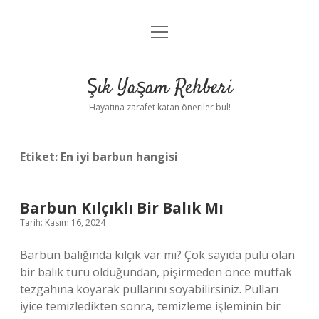
menüyü
Anasayfa
aç
Gizlilik Politikası
Şık Yaşam Rehberi
Yasal Uyarı
Hayatına zarafet katan öneriler bul!
Hakkımızda
Etiket:
En iyi barbun hangisi
Barbun Kılçıklı Bir Balık Mı
Tarih: Kasım 16, 2024
Barbun balığında kılçık var mı? Çok sayıda pulu olan
bir balık türü olduğundan, pişirmeden önce mutfak
tezgahına koyarak pullarını soyabilirsiniz. Pulları
iyice temizledikten sonra, temizleme işleminin bir