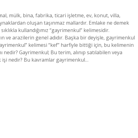
 mülk, bina, fabrika, ticari işletme, ev, konut, villa,
kaynaklardan oluşan taşınmaz mallardır. Emlake ne demek
ıklıkla kullandığımız “gayrimenkul” kelimesidir.
n ve arazilerin genel adıdır. Başka bir deyişle, gayrimenkul
rimenkul” kelimesi “kef” harfiyle bittiği için, bu kelimenin
ı nedir? Gayrimenkul; Bu terim, alınıp satılabilen veya
ak işi nedir? Bu kavramlar gayrimenkul…