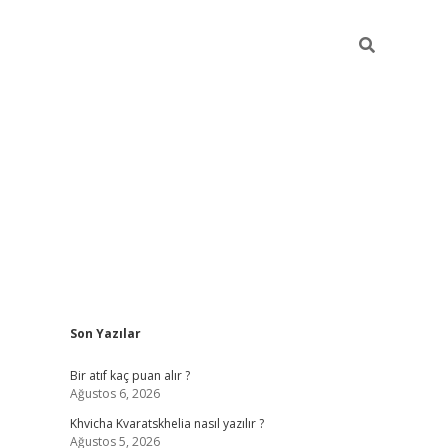
Sidebar
Son Yazılar
hiltonbet güvenilir mi
Bir atıf kaç puan alır ?
Ağustos 6, 2026
Khvicha Kvaratskhelia nasıl yazılır ?
Ağustos 5, 2026