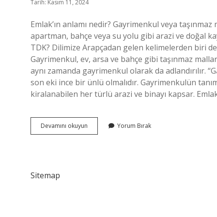
Tarih: Kasım 11, 2024
Emlak’ın anlamı nedir? Gayrimenkul veya taşınmaz mal,
apartman, bahçe veya su yolu gibi arazi ve doğal 
TDK? Dilimize Arapçadan gelen kelimelerden biri de s
Gayrimenkul, ev, arsa ve bahçe gibi taşınmaz malları
aynı zamanda gayrimenkul olarak da adlandırılır. “Gay
son eki ince bir ünlü olmalıdır. Gayrimenkulün tanım
kiralanabilen her türlü arazi ve binayı kapsar. Eml
Emlakin
Devamını okuyun
Yorum Bırak
Ne
Demek
Sitemap