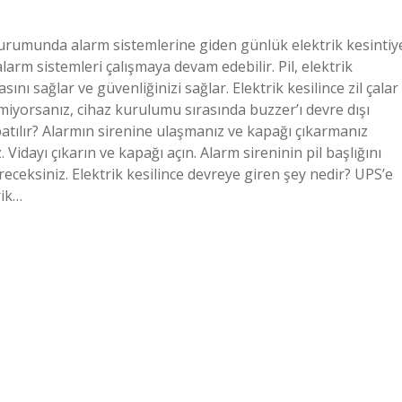
i durumunda alarm sistemlerine giden günlük elektrik kesintiy
arm sistemleri çalışmaya devam edebilir. Pil, elektrik
ı sağlar ve güvenliğinizi sağlar. Elektrik kesilince zil çalar
emiyorsanız, cihaz kurulumu sırasında buzzer’ı devre dışı
apatılır? Alarmın sirenine ulaşmanız ve kapağı çıkarmanız
 Vidayı çıkarın ve kapağı açın. Alarm sireninin pil başlığını
eceksiniz. Elektrik kesilince devreye giren şey nedir? UPS’e
rik…