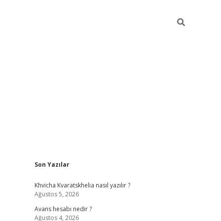
Sidebar
Son Yazılar
hiltonbet güvenilir
Khvicha Kvaratskhelia nasıl yazılır ?
Ağustos 5, 2026
Avans hesabı nedir ?
Ağustos 4, 2026