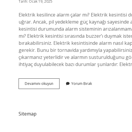
Tarih: Ocak 19, 2025
Elektrik kesilince alarm çalar mı? Elektrik kesintis
uğrar. Ancak, pil yedekleme güç kaynağı sayesinde al
kesintisi durumunda alarm sisteminin arızalanmamasın
mı? Elektrik kesintisi sırasında buzzer’ı duymak ist
bırakabilirsiniz. Elektrik kesintisinde alarm nasıl k
gerekir. Bunu bir tornavida yardımıyla yapabilirsiniz.
çıkarmanız yeterlidir ve alarmın susturulduğunu gör
ihtiyaç duyulabilecek bazı durumlar şunlardır: Elekt
Elektrik
Devamını okuyun
Yorum Bırak
Kesilirse
Alarm
Çalar
Mı
Sitemap