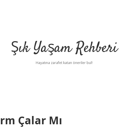
Şık Yaşam Rehberi
Hayatına zarafet katan öneriler bul!
arm Çalar Mı