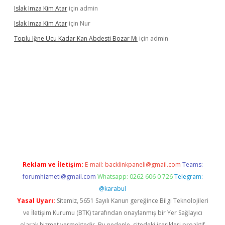
Islak Imza Kim Atar
için
admin
Islak Imza Kim Atar
için
Nur
Toplu Iğne Ucu Kadar Kan Abdesti Bozar Mı
için
admin
güvenilir mi
Reklam ve İletişim:
E-mail:
backlinkpaneli@gmail.com
Teams:
forumhizmeti@gmail.com
Whatsapp: 0262 606 0 726
Telegram:
@karabul
Yasal Uyarı:
Sitemiz, 5651 Sayılı Kanun gereğince Bilgi Teknolojileri
ve İletişim Kurumu (BTK) tarafından onaylanmış bir Yer Sağlayıcı
olarak hizmet vermektedir. Bu nedenle, sitedeki içerikleri proaktif