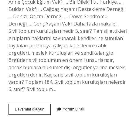
Anne Çocuk Eğitim Vakfı … Bir Dilek Tut Türkiye. …
Buldan Vakfı … Çağdaş Yaşamı Destekleme Derneği.
… Denizli Otizm Derneği. … Down Sendromu
Derneği. … Genç Yaşam VakfıDaha fazla makale…
Sivil toplum kuruluşları nedir 5. sınıf? Temsil ettikleri
grupların haklarını savunarak kendilerine sunulan
faydaları artırmaya çalışan kitle demokratik
örgütleri, meslek kuruluşları ve sendikalar gibi
örgütler sivil toplumun en önemli unsurlarıdır,
ancak bunlara hükümet dışı örgütler yerine meslek
örgütleri denir. Kaç tane sivil toplum kuruluşları
vardır? Toplam 184. Sivil toplum kuruluşları nelerdir
6. sınıf? Sivil toplum…
Sivil
Devamını okuyun
Yorum Bırak
Toplum
Kuruluşları
Nedir
5