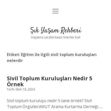
menüyü
Anasayfa
aç
Gizlilik Politikası
Şık Yaşam Rehberi
Yasal Uyarı
Hayatına zarafet katan öneriler bul!
Hakkımızda
Etiket:
Eğitim ile ilgili sivil toplum kuruluşları
nelerdir
Sivil Toplum Kuruluşları Nedir 5
Örnek
Tarih: Ekim 18, 2024
Sivil toplum kuruluşu nedir 5 tane örnek? Sivil
Toplum ÖrgütleriAKUT Arama Kurtarma Derneği. …