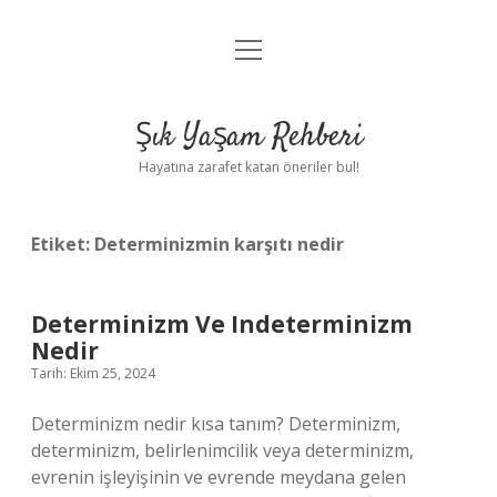
menüyü
Anasayfa
aç
Gizlilik Politikası
Şık Yaşam Rehberi
Yasal Uyarı
Hayatına zarafet katan öneriler bul!
Hakkımızda
Etiket:
Determinizmin karşıtı nedir
Determinizm Ve Indeterminizm
Nedir
Tarih: Ekim 25, 2024
Determinizm nedir kısa tanım? Determinizm,
determinizm, belirlenimcilik veya determinizm,
evrenin işleyişinin ve evrende meydana gelen