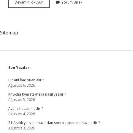
Determinizm
Devamını okuyun
Yorum Bırak
Ve
Indeterminizm
Nedir
Sitemap
Sidebar
Son Yazılar
Bir atıf kaç puan alır ?
Ağustos 6, 2026
Khvicha Kvaratskhelia nasıl yazılır ?
Ağustos 5, 2026
Avans hesabı nedir ?
Ağustos 4, 2026
31 Aralık yatsı namazından sonra kılınan namaz nedir ?
Ağustos 3, 2026