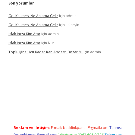
Son yorumlar
Gol Kelimesi Ne Anlama Gelir
için
admin
Gol Kelimesi Ne Anlama Gelir
için
Hüseyin
Islak Imza Kim Atar
için
admin
Islak Imza Kim Atar
için
Nur
Toplu Iğne Ucu Kadar Kan Abdesti Bozar Mı
için
admin
lir mi
Reklam ve İletişim:
E-mail:
backlinkpaneli@gmail.com
Teams:
forumhizmeti@gmail.com
Whatsapp: 0262 606 0 726
Telegram: