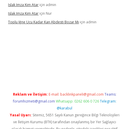
Islak Imza Kim Atar
için
admin
Islak Imza Kim Atar
için
Nur
Toplu Iğne Ucu Kadar Kan Abdesti Bozar Mı
için
admin
tonbet güvenilir mi
Reklam ve İletişim:
E-mail:
backlinkpaneli@gmail.com
Teams:
forumhizmeti@gmail.com
Whatsapp: 0262 606 0 726
Telegram:
@karabul
Yasal Uyarı:
Sitemiz, 5651 Sayılı Kanun gereğince Bilgi Teknolojileri
ve İletişim Kurumu (BTK) tarafından onaylanmış bir Yer Sağlayıcı
olarak hizmet vermektedir. Bu nedenle, sitedeki içerikleri proaktif