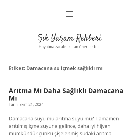
menüyü
Anasayfa
aç
Gizlilik Politikası
Şık Yaşam Rehberi
Yasal Uyarı
Hayatına zarafet katan öneriler bul!
Hakkımızda
Etiket:
Damacana su içmek sağlıklı mı
Arıtma Mı Daha Sağlıklı Damacana
Mı
Tarih: Ekim 21, 2024
Damacana suyu mu arıtma suyu mu? Tamamen
arıtılmış içme suyuna gelince, daha iyi hijyen
mümkündür çünkü şişelenmiş sudaki arıtma