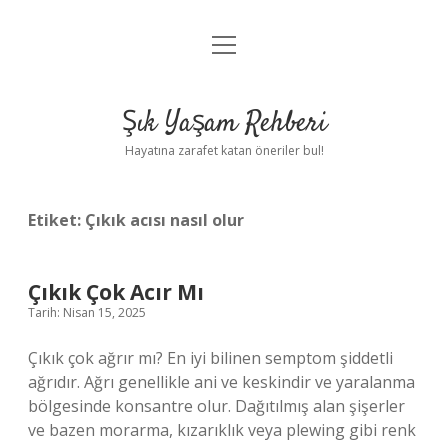
menüyü
Anasayfa
aç
Gizlilik Politikası
Şık Yaşam Rehberi
Yasal Uyarı
Hayatına zarafet katan öneriler bul!
Hakkımızda
Etiket:
Çıkık acısı nasıl olur
Çıkık Çok Acır Mı
Tarih: Nisan 15, 2025
Çıkık çok ağrır mı? En iyi bilinen semptom şiddetli
ağrıdır. Ağrı genellikle ani ve keskindir ve yaralanma
bölgesinde konsantre olur. Dağıtılmış alan şişerler
ve bazen morarma, kızarıklık veya plewing gibi renk