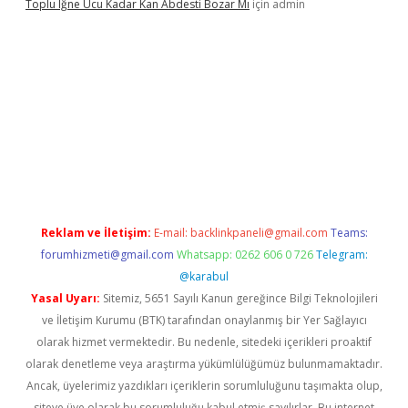
Toplu Iğne Ucu Kadar Kan Abdesti Bozar Mı
için
admin
güvenilir mi
Reklam ve İletişim:
E-mail:
backlinkpaneli@gmail.com
Teams:
forumhizmeti@gmail.com
Whatsapp: 0262 606 0 726
Telegram:
@karabul
Yasal Uyarı:
Sitemiz, 5651 Sayılı Kanun gereğince Bilgi Teknolojileri
ve İletişim Kurumu (BTK) tarafından onaylanmış bir Yer Sağlayıcı
olarak hizmet vermektedir. Bu nedenle, sitedeki içerikleri proaktif
olarak denetleme veya araştırma yükümlülüğümüz bulunmamaktadır.
Ancak, üyelerimiz yazdıkları içeriklerin sorumluluğunu taşımakta olup,
siteye üye olarak bu sorumluluğu kabul etmiş sayılırlar. Bu internet