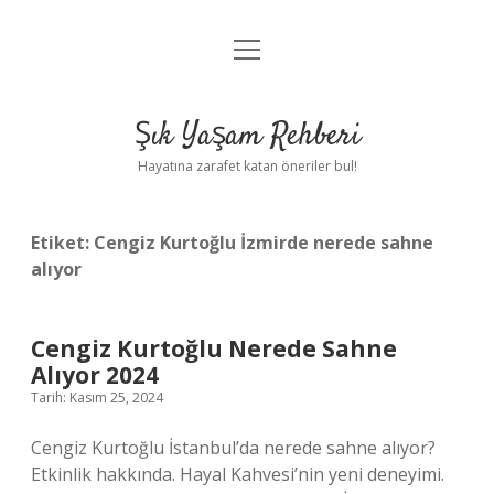
menüyü
Anasayfa
aç
Gizlilik Politikası
Şık Yaşam Rehberi
Yasal Uyarı
Hayatına zarafet katan öneriler bul!
Hakkımızda
Etiket:
Cengiz Kurtoğlu İzmirde nerede sahne
alıyor
Cengiz Kurtoğlu Nerede Sahne
Alıyor 2024
Tarih: Kasım 25, 2024
Cengiz Kurtoğlu İstanbul’da nerede sahne alıyor?
Etkinlik hakkında. Hayal Kahvesi’nin yeni deneyimi.