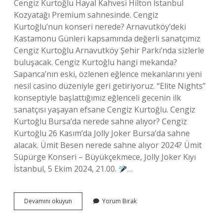
Cengiz Kurtoğlu Hayal Kahvesi Hilton İstanbul
Kozyatağı Premium sahnesinde. Cengiz
Kurtoğlu’nun konseri nerede? Arnavutköy’deki
Kastamonu Günleri kapsamında değerli sanatçımız
Cengiz Kurtoğlu Arnavutköy Şehir Parkı’nda sizlerle
buluşacak. Cengiz Kurtoğlu hangi mekanda?
Sapanca’nın eski, özlenen eğlence mekanlarını yeni
nesil casino düzeniyle geri getiriyoruz. “Elite Nights”
konseptiyle başlattığımız eğlenceli gecenin ilk
sanatçısı yaşayan efsane Cengiz Kurtoğlu. Cengiz
Kurtoğlu Bursa’da nerede sahne alıyor? Cengiz
Kurtoğlu 26 Kasım’da Jolly Joker Bursa’da sahne
alacak. Ümit Besen nerede sahne alıyor 2024? Ümit
Süpürge Konseri – Büyükçekmece, Jolly Joker Kıyı
İstanbul, 5 Ekim 2024, 21.00.
…
Cengiz
Devamını okuyun
Yorum Bırak
Kurtoğlu
Nerede