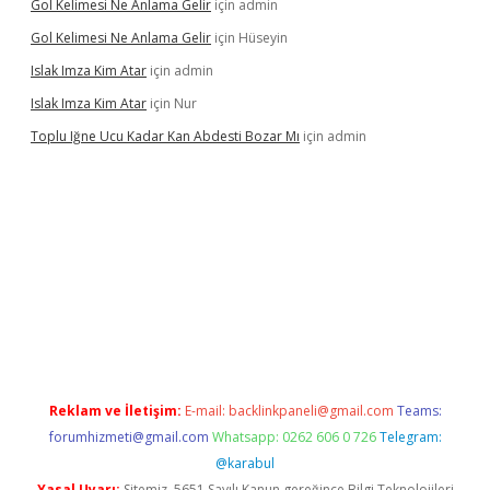
Gol Kelimesi Ne Anlama Gelir
için
admin
Gol Kelimesi Ne Anlama Gelir
için
Hüseyin
Islak Imza Kim Atar
için
admin
Islak Imza Kim Atar
için
Nur
Toplu Iğne Ucu Kadar Kan Abdesti Bozar Mı
için
admin
 mi
Reklam ve İletişim:
E-mail:
backlinkpaneli@gmail.com
Teams:
forumhizmeti@gmail.com
Whatsapp: 0262 606 0 726
Telegram:
@karabul
Yasal Uyarı:
Sitemiz, 5651 Sayılı Kanun gereğince Bilgi Teknolojileri