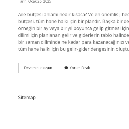
Tarih: Ocak 26, 2025
Aile bütçesi anlamı nedir kısaca? Ve en önemlisi, h
bütçesi, tüm hane halkı için bir plandır. Başka bir de
örneğin bir ay veya bir yıl boyunca gelip gitmesi için
dilimi için planlanan gelir ve giderlerin tablo halinde
bir zaman diliminde ne kadar para kazanacağınızı ve
tüm hane halkı için bu gelir-gider dengesinin oluştur
Aile
Devamını okuyun
Yorum Bırak
Bütçesi
Ne
Demek
4
Sınıf
Sitemap