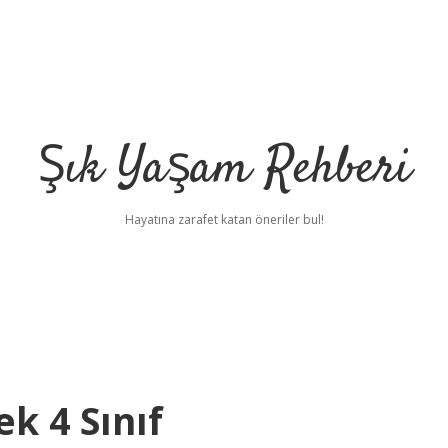
Şık Yaşam Rehberi
Hayatına zarafet katan öneriler bul!
k 4 Sınıf