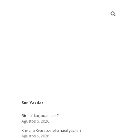
Sidebar
Son Yazılar
hiltonbet güvenilir
Bir atıf kaç puan alır ?
Ağustos 6, 2026
Khvicha Kvaratskhelia nasıl yazılır ?
Ağustos 5, 2026