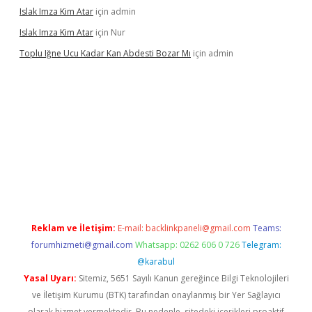
Islak Imza Kim Atar
için
admin
Islak Imza Kim Atar
için
Nur
Toplu Iğne Ucu Kadar Kan Abdesti Bozar Mı
için
admin
güvenilir mi
Reklam ve İletişim:
E-mail:
backlinkpaneli@gmail.com
Teams:
forumhizmeti@gmail.com
Whatsapp: 0262 606 0 726
Telegram:
@karabul
Yasal Uyarı:
Sitemiz, 5651 Sayılı Kanun gereğince Bilgi Teknolojileri
ve İletişim Kurumu (BTK) tarafından onaylanmış bir Yer Sağlayıcı
olarak hizmet vermektedir. Bu nedenle, sitedeki içerikleri proaktif