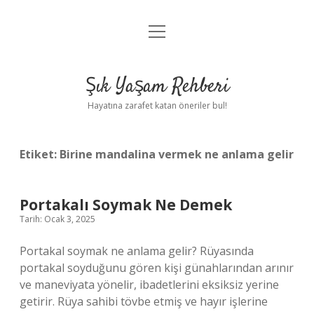
menüyü
Anasayfa
aç
Gizlilik Politikası
Şık Yaşam Rehberi
Yasal Uyarı
Hayatına zarafet katan öneriler bul!
Hakkımızda
Etiket:
Birine mandalina vermek ne anlama gelir
Portakalı Soymak Ne Demek
Tarih: Ocak 3, 2025
Portakal soymak ne anlama gelir? Rüyasında
portakal soyduğunu gören kişi günahlarından arınır
ve maneviyata yönelir, ibadetlerini eksiksiz yerine
getirir. Rüya sahibi tövbe etmiş ve hayır işlerine