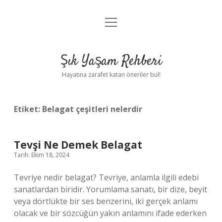
menüyü
Anasayfa
aç
Gizlilik Politikası
Şık Yaşam Rehberi
Yasal Uyarı
Hayatına zarafet katan öneriler bul!
Hakkımızda
Etiket:
Belagat çeşitleri nelerdir
Tevşi Ne Demek Belagat
Tarih: Ekim 18, 2024
Tevriye nedir belagat? Tevriye, anlamla ilgili edebi
sanatlardan biridir. Yorumlama sanatı, bir dize, beyit
veya dörtlükte bir ses benzerini, iki gerçek anlamı
olacak ve bir sözcüğün yakın anlamını ifade ederken