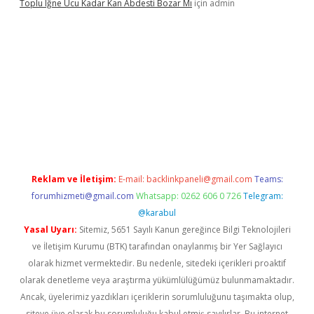
Toplu Iğne Ucu Kadar Kan Abdesti Bozar Mı
için
admin
güvenilir mi
Reklam ve İletişim:
E-mail:
backlinkpaneli@gmail.com
Teams:
forumhizmeti@gmail.com
Whatsapp: 0262 606 0 726
Telegram:
@karabul
Yasal Uyarı:
Sitemiz, 5651 Sayılı Kanun gereğince Bilgi Teknolojileri
ve İletişim Kurumu (BTK) tarafından onaylanmış bir Yer Sağlayıcı
olarak hizmet vermektedir. Bu nedenle, sitedeki içerikleri proaktif
olarak denetleme veya araştırma yükümlülüğümüz bulunmamaktadır.
Ancak, üyelerimiz yazdıkları içeriklerin sorumluluğunu taşımakta olup,
siteye üye olarak bu sorumluluğu kabul etmiş sayılırlar. Bu internet