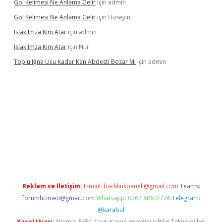
Gol Kelimesi Ne Anlama Gelir
için
admin
Gol Kelimesi Ne Anlama Gelir
için
Hüseyin
Islak Imza Kim Atar
için
admin
Islak Imza Kim Atar
için
Nur
Toplu Iğne Ucu Kadar Kan Abdesti Bozar Mı
için
admin
güvenilir mi
Reklam ve İletişim:
E-mail:
backlinkpaneli@gmail.com
Teams:
forumhizmeti@gmail.com
Whatsapp: 0262 606 0 726
Telegram:
@karabul
Yasal Uyarı:
Sitemiz, 5651 Sayılı Kanun gereğince Bilgi Teknolojileri