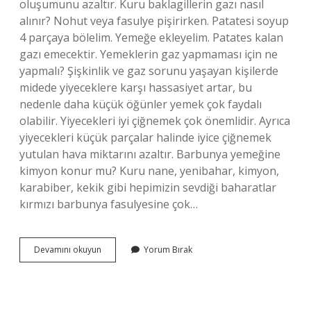
oluşumunu azaltır. Kuru baklagillerin gazı nasıl
alınır? Nohut veya fasulye pişirirken. Patatesi soyup
4 parçaya bölelim. Yemeğe ekleyelim. Patates kalan
gazı emecektir. Yemeklerin gaz yapmaması için ne
yapmalı? Şişkinlik ve gaz sorunu yaşayan kişilerde
midede yiyeceklere karşı hassasiyet artar, bu
nedenle daha küçük öğünler yemek çok faydalı
olabilir. Yiyecekleri iyi çiğnemek çok önemlidir. Ayrıca
yiyecekleri küçük parçalar halinde iyice çiğnemek
yutulan hava miktarını azaltır. Barbunya yemeğine
kimyon konur mu? Kuru nane, yenibahar, kimyon,
karabiber, kekik gibi hepimizin sevdiği baharatlar
kırmızı barbunya fasulyesine çok…
Barbunyanın
Devamını okuyun
Yorum Bırak
Gaz
Yapmaması
Için
Ne