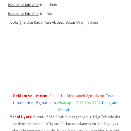
Islak Imza Kim Atar
için
admin
Islak Imza Kim Atar
için
Nur
Toplu Iğne Ucu Kadar Kan Abdesti Bozar Mı
için
admin
güvenilir mi
Reklam ve İletişim:
E-mail:
backlinkpaneli@gmail.com
Teams:
forumhizmeti@gmail.com
Whatsapp: 0262 606 0 726
Telegram:
@karabul
Yasal Uyarı:
Sitemiz, 5651 Sayılı Kanun gereğince Bilgi Teknolojileri
ve İletişim Kurumu (BTK) tarafından onaylanmış bir Yer Sağlayıcı
olarak hizmet vermektedir. Bu nedenle, sitedeki içerikleri proaktif