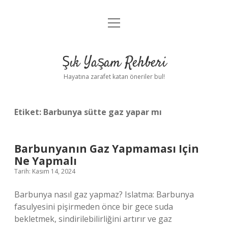
menüyü
Anasayfa
aç
Gizlilik Politikası
Şık Yaşam Rehberi
Yasal Uyarı
Hayatına zarafet katan öneriler bul!
Hakkımızda
Etiket:
Barbunya sütte gaz yapar mı
Barbunyanın Gaz Yapmaması Için
Ne Yapmalı
Tarih: Kasım 14, 2024
Barbunya nasıl gaz yapmaz? Islatma: Barbunya
fasulyesini pişirmeden önce bir gece suda
bekletmek, sindirilebilirliğini artırır ve gaz