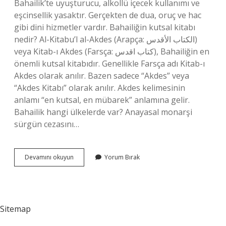
Bahailik’te uyuşturucu, alkollü içecek kullanımı ve
eşcinsellik yasaktır. Gerçekten de dua, oruç ve hac
gibi dini hizmetler vardır. Bahailiğin kutsal kitabı
nedir? Al-Kitabu’l al-Akdes (Arapça: الكتاب الأقدس)
veya Kitab-ı Akdes (Farsça: كتاب اقدس), Bahailiğin en
önemli kutsal kitabıdır. Genellikle Farsça adı Kitab-ı
Akdes olarak anılır. Bazen sadece “Akdes” veya
“Akdes Kitabı” olarak anılır. Akdes kelimesinin
anlamı “en kutsal, en mübarek” anlamına gelir.
Bahailik hangi ülkelerde var? Anayasal monarşi
sürgün cezasını…
Bahai
Devamını okuyun
Yorum Bırak
Dinî
Neye
Inanır
Sitemap