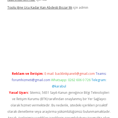
Toplu Iğne Ucu Kadar Kan Abdesti Bozar Mı
için
admin
nilir mi
Reklam ve İletişim:
E-mail:
backlinkpaneli@gmail.com
Teams:
forumhizmeti@gmail.com
Whatsapp: 0262 606 0 726
Telegram:
@karabul
Yasal Uyarı:
Sitemiz, 5651 Sayılı Kanun gereğince Bilgi Teknolojileri
ve İletişim Kurumu (BTK) tarafından onaylanmış bir Yer Sağlayıcı
olarak hizmet vermektedir. Bu nedenle, sitedeki içerikleri proaktif
olarak denetleme veya araştırma yükümlülüğümüz bulunmamaktadır.
Ancak, üyelerimiz yazdıkları içeriklerin sorumluluğunu taşımakta olup,