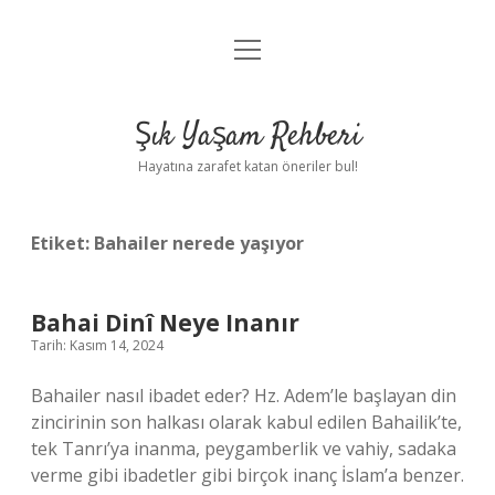
menüyü
Anasayfa
aç
Gizlilik Politikası
Şık Yaşam Rehberi
Yasal Uyarı
Hayatına zarafet katan öneriler bul!
Hakkımızda
Etiket:
Bahailer nerede yaşıyor
Bahai Dinî Neye Inanır
Tarih: Kasım 14, 2024
Bahailer nasıl ibadet eder? Hz. Adem’le başlayan din
zincirinin son halkası olarak kabul edilen Bahailik’te,
tek Tanrı’ya inanma, peygamberlik ve vahiy, sadaka
verme gibi ibadetler gibi birçok inanç İslam’a benzer.