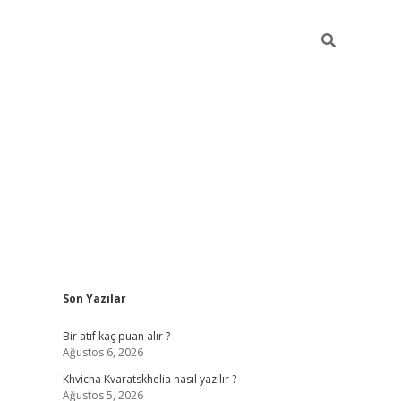
Sidebar
Son Yazılar
hiltonbet güvenilir
Bir atıf kaç puan alır ?
Ağustos 6, 2026
Khvicha Kvaratskhelia nasıl yazılır ?
Ağustos 5, 2026