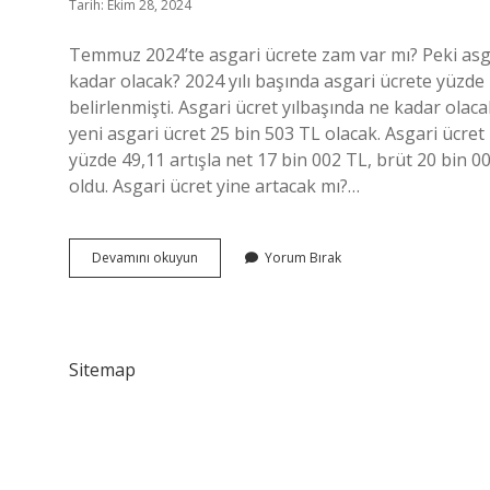
Tarih: Ekim 28, 2024
Temmuz 2024’te asgari ücrete zam var mı? Peki asgar
kadar olacak? 2024 yılı başında asgari ücrete yüzde
belirlenmişti. Asgari ücret yılbaşında ne kadar olaca
yeni asgari ücret 25 bin 503 TL olacak. Asgari ücret
yüzde 49,11 artışla net 17 bin 002 TL, brüt 20 bin 00
oldu. Asgari ücret yine artacak mı?…
Asgari
Devamını okuyun
Yorum Bırak
Ücrete
Zam
Yapılacak
Mı
Sitemap