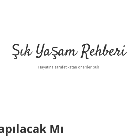
Şık Yaşam Rehberi
Hayatına zarafet katan öneriler bul!
apılacak Mı