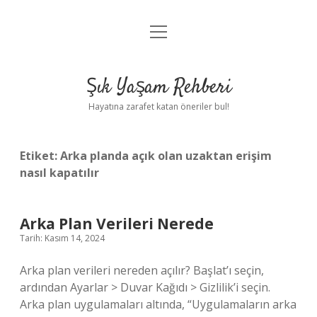
menüyü
Anasayfa
aç
Gizlilik Politikası
Şık Yaşam Rehberi
Yasal Uyarı
Hayatına zarafet katan öneriler bul!
Hakkımızda
Etiket:
Arka planda açık olan uzaktan erişim
nasıl kapatılır
Arka Plan Verileri Nerede
Tarih: Kasım 14, 2024
Arka plan verileri nereden açılır? Başlat’ı seçin,
ardından Ayarlar > Duvar Kağıdı > Gizlilik’i seçin.
Arka plan uygulamaları altında, “Uygulamaların arka