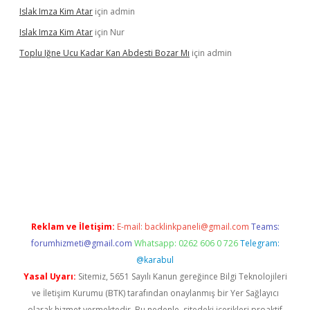
Islak Imza Kim Atar
için
admin
Islak Imza Kim Atar
için
Nur
Toplu Iğne Ucu Kadar Kan Abdesti Bozar Mı
için
admin
güvenilir mi
Reklam ve İletişim:
E-mail:
backlinkpaneli@gmail.com
Teams:
forumhizmeti@gmail.com
Whatsapp: 0262 606 0 726
Telegram:
@karabul
Yasal Uyarı:
Sitemiz, 5651 Sayılı Kanun gereğince Bilgi Teknolojileri
ve İletişim Kurumu (BTK) tarafından onaylanmış bir Yer Sağlayıcı
olarak hizmet vermektedir. Bu nedenle, sitedeki içerikleri proaktif