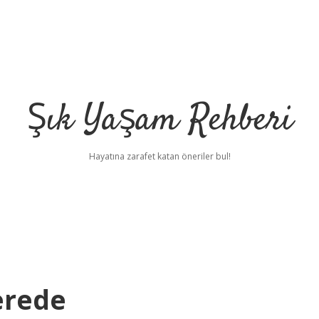
Şık Yaşam Rehberi
Hayatına zarafet katan öneriler bul!
erede