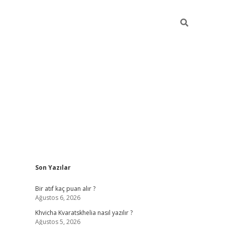
Sidebar
Son Yazılar
hiltonbet güvenilir mi
Bir atıf kaç puan alır ?
Ağustos 6, 2026
Khvicha Kvaratskhelia nasıl yazılır ?
Ağustos 5, 2026