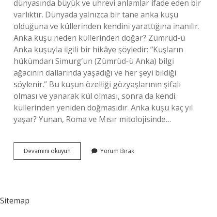
dünyasında büyük ve uhrevi anlamlar ifade eden bir
varlıktır. Dünyada yalnızca bir tane anka kuşu
olduğuna ve küllerinden kendini yarattığına inanılır.
Anka kuşu neden küllerinden doğar? Zümrüd-ü
Anka kuşuyla ilgili bir hikâye şöyledir: “Kuşların
hükümdarı Simurg’un (Zümrüd-ü Anka) bilgi
ağacının dallarında yaşadığı ve her şeyi bildiği
söylenir.” Bu kuşun özelliği gözyaşlarının şifalı
olması ve yanarak kül olması, sonra da kendi
küllerinden yeniden doğmasıdır. Anka kuşu kaç yıl
yaşar? Yunan, Roma ve Mısır mitolojisinde…
Anka
Devamını okuyun
Yorum Bırak
Kuşu
Nasıl
Yeniden
Doğar
Sitemap