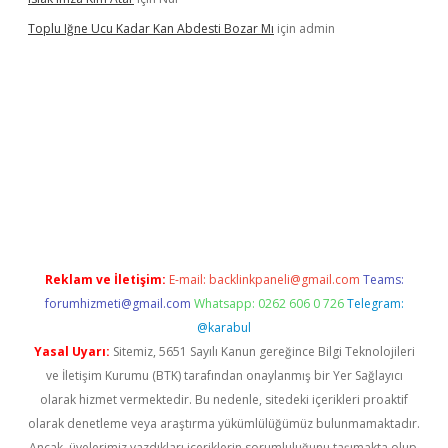
Toplu Iğne Ucu Kadar Kan Abdesti Bozar Mı
için
admin
ilir mi
Reklam ve İletişim:
E-mail:
backlinkpaneli@gmail.com
Teams:
forumhizmeti@gmail.com
Whatsapp: 0262 606 0 726
Telegram:
@karabul
Yasal Uyarı:
Sitemiz, 5651 Sayılı Kanun gereğince Bilgi Teknolojileri
ve İletişim Kurumu (BTK) tarafından onaylanmış bir Yer Sağlayıcı
olarak hizmet vermektedir. Bu nedenle, sitedeki içerikleri proaktif
olarak denetleme veya araştırma yükümlülüğümüz bulunmamaktadır.
Ancak, üyelerimiz yazdıkları içeriklerin sorumluluğunu taşımakta olup,