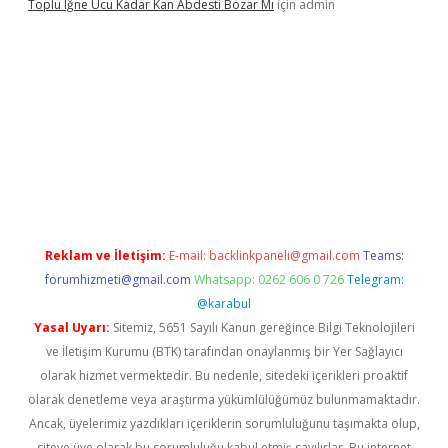
Toplu Iğne Ucu Kadar Kan Abdesti Bozar Mı
için
admin
güvenilir mi
Reklam ve İletişim:
E-mail:
backlinkpaneli@gmail.com
Teams:
forumhizmeti@gmail.com
Whatsapp: 0262 606 0 726
Telegram:
@karabul
Yasal Uyarı:
Sitemiz, 5651 Sayılı Kanun gereğince Bilgi Teknolojileri
ve İletişim Kurumu (BTK) tarafından onaylanmış bir Yer Sağlayıcı
olarak hizmet vermektedir. Bu nedenle, sitedeki içerikleri proaktif
olarak denetleme veya araştırma yükümlülüğümüz bulunmamaktadır.
Ancak, üyelerimiz yazdıkları içeriklerin sorumluluğunu taşımakta olup,
siteye üye olarak bu sorumluluğu kabul etmiş sayılırlar. Bu internet