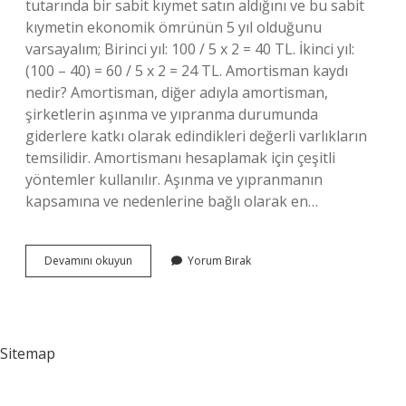
tutarında bir sabit kıymet satın aldığını ve bu sabit
kıymetin ekonomik ömrünün 5 yıl olduğunu
varsayalım; Birinci yıl: 100 / 5 x 2 = 40 TL. İkinci yıl:
(100 – 40) = 60 / 5 x 2 = 24 TL. Amortisman kaydı
nedir? Amortisman, diğer adıyla amortisman,
şirketlerin aşınma ve yıpranma durumunda
giderlere katkı olarak edindikleri değerli varlıkların
temsilidir. Amortismanı hesaplamak için çeşitli
yöntemler kullanılır. Aşınma ve yıpranmanın
kapsamına ve nedenlerine bağlı olarak en…
Amortisman
Devamını okuyun
Yorum Bırak
Nedir
Muhasebe
Kaydı
Sitemap