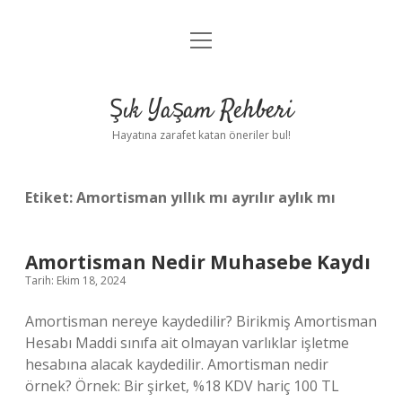
menüyü
Anasayfa
aç
Gizlilik Politikası
Şık Yaşam Rehberi
Yasal Uyarı
Hayatına zarafet katan öneriler bul!
Hakkımızda
Etiket:
Amortisman yıllık mı ayrılır aylık mı
Amortisman Nedir Muhasebe Kaydı
Tarih: Ekim 18, 2024
Amortisman nereye kaydedilir? Birikmiş Amortisman
Hesabı Maddi sınıfa ait olmayan varlıklar işletme
hesabına alacak kaydedilir. Amortisman nedir
örnek? Örnek: Bir şirket, %18 KDV hariç 100 TL