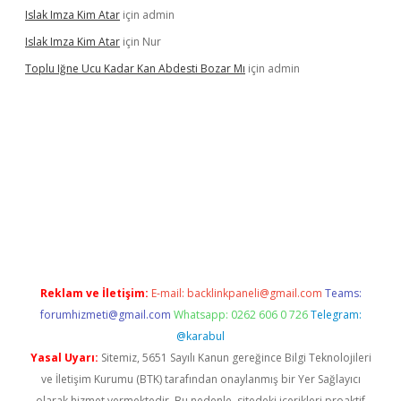
Islak Imza Kim Atar
için
admin
Islak Imza Kim Atar
için
Nur
Toplu Iğne Ucu Kadar Kan Abdesti Bozar Mı
için
admin
 güvenilir mi
Reklam ve İletişim:
E-mail:
backlinkpaneli@gmail.com
Teams:
forumhizmeti@gmail.com
Whatsapp: 0262 606 0 726
Telegram:
@karabul
Yasal Uyarı:
Sitemiz, 5651 Sayılı Kanun gereğince Bilgi Teknolojileri
ve İletişim Kurumu (BTK) tarafından onaylanmış bir Yer Sağlayıcı
olarak hizmet vermektedir. Bu nedenle, sitedeki içerikleri proaktif