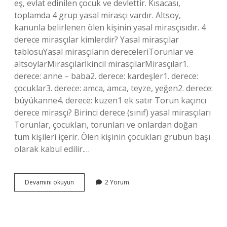
eş, evlat edinilen çocuk ve devlettir. Kısacası,
toplamda 4 grup yasal mirasçı vardır. Altsoy,
kanunla belirlenen ölen kişinin yasal mirasçısıdır. 4
derece mirasçılar kimlerdir? Yasal mirasçılar
tablosuYasal mirasçıların dereceleriTorunlar ve
altsoylarMirasçılarİkincil mirasçılarMirasçılar1.
derece: anne – baba2. derece: kardeşler1. derece:
çocuklar3. derece: amca, amca, teyze, yeğen2. derece:
büyükanne4. derece: kuzen1 ek satır Torun kaçıncı
derece mirasçı? Birinci derece (sınıf) yasal mirasçıları
Torunlar, çocukları, torunları ve onlardan doğan
tüm kişileri içerir. Ölen kişinin çocukları grubun başı
olarak kabul edilir.…
En
Devamını okuyun
2 Yorum
Yakın
Yasal
Mirasçı
Kim