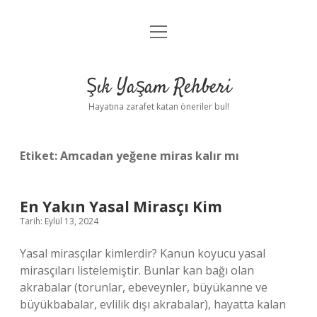
menüyü
Anasayfa
aç
Gizlilik Politikası
Şık Yaşam Rehberi
Yasal Uyarı
Hayatına zarafet katan öneriler bul!
Hakkımızda
Etiket:
Amcadan yeğene miras kalır mı
En Yakın Yasal Mirasçı Kim
Tarih: Eylül 13, 2024
Yasal mirasçılar kimlerdir? Kanun koyucu yasal
mirasçıları listelemiştir. Bunlar kan bağı olan
akrabalar (torunlar, ebeveynler, büyükanne ve
büyükbabalar, evlilik dışı akrabalar), hayatta kalan