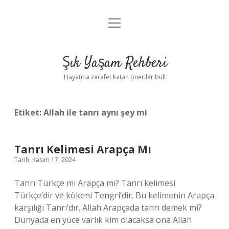
menüyü
Anasayfa
aç
Gizlilik Politikası
Şık Yaşam Rehberi
Yasal Uyarı
Hayatına zarafet katan öneriler bul!
Hakkımızda
Etiket:
Allah ile tanrı aynı şey mi
Tanrı Kelimesi Arapça Mı
Tarih: Kasım 17, 2024
Tanrı Türkçe mi Arapça mı? Tanrı kelimesi
Türkçe’dir ve kökeni Tengri’dir. Bu kelimenin Arapça
karşılığı Tanrı’dır. Allah Arapçada tanrı demek mi?
Dünyada en yüce varlık kim olacaksa ona Allah