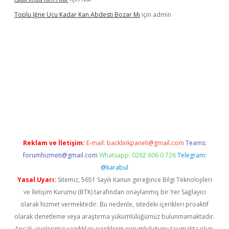
Toplu Iğne Ucu Kadar Kan Abdesti Bozar Mı
için
admin
t güvenilir mi
Reklam ve İletişim:
E-mail:
backlinkpaneli@gmail.com
Teams:
forumhizmeti@gmail.com
Whatsapp: 0262 606 0 726
Telegram:
@karabul
Yasal Uyarı:
Sitemiz, 5651 Sayılı Kanun gereğince Bilgi Teknolojileri
ve İletişim Kurumu (BTK) tarafından onaylanmış bir Yer Sağlayıcı
olarak hizmet vermektedir. Bu nedenle, sitedeki içerikleri proaktif
olarak denetleme veya araştırma yükümlülüğümüz bulunmamaktadır.
Ancak, üyelerimiz yazdıkları içeriklerin sorumluluğunu taşımakta olup,