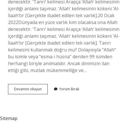
denecektir. ‘Tanrı’ kelimesi Arapça ‘Allah’ kelimesinin
içerdiği anlamı taşımaz. ‘Allah’ kelimesinin kökeni ‘Al-
İlaah’tır [Gerçekte ibadet edilen tek varlık].20 Ocak
2022Dünyada en yüce varlık kim olacaksa ona Allah
denecektir. ‘Tanrı’ kelimesi Arapça ‘Allah’ kelimesinin
içerdiği anlamı taşımaz. ‘Allah’ kelimesinin kökeni ‘Al-
İlaah’tır [Gerçekte ibadet edilen tek varlık]. Tanrı
kelimesini kullanmak doğru mu? Dolayısıyla “Allah”
bu isimle veya “esma-i hüsna” denilen 99 isimden
herhangi biriyle anılmalıdır. Ancak dinimizin ilan
ettiği gibi, mutlak mükemmelliğe ve…
Tanrı
Devamını okuyun
Yorum Bırak
Kelimesi
Arapça
Mı
Sitemap