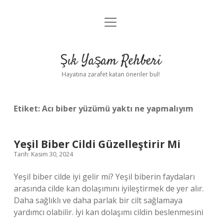
menüyü
Anasayfa
aç
Gizlilik Politikası
Şık Yaşam Rehberi
Yasal Uyarı
Hayatına zarafet katan öneriler bul!
Hakkımızda
Etiket:
Acı biber yüzümü yaktı ne yapmalıyım
Yeşil Biber Cildi Güzelleştirir Mi
Tarih: Kasım 30, 2024
Yeşil biber cilde iyi gelir mi? Yeşil biberin faydaları
arasında cilde kan dolaşımını iyileştirmek de yer alır.
Daha sağlıklı ve daha parlak bir cilt sağlamaya
yardımcı olabilir. İyi kan dolaşımı cildin beslenmesini