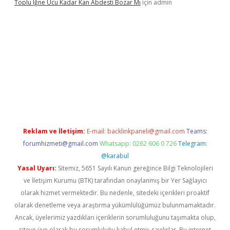
Toplu Iğne Ucu Kadar Kan Abdesti Bozar Mı
için
admin
üvenilir mi
Reklam ve İletişim:
E-mail:
backlinkpaneli@gmail.com
Teams:
forumhizmeti@gmail.com
Whatsapp: 0262 606 0 726
Telegram:
@karabul
Yasal Uyarı:
Sitemiz, 5651 Sayılı Kanun gereğince Bilgi Teknolojileri
ve İletişim Kurumu (BTK) tarafından onaylanmış bir Yer Sağlayıcı
olarak hizmet vermektedir. Bu nedenle, sitedeki içerikleri proaktif
olarak denetleme veya araştırma yükümlülüğümüz bulunmamaktadır.
Ancak, üyelerimiz yazdıkları içeriklerin sorumluluğunu taşımakta olup,
siteye üye olarak bu sorumluluğu kabul etmiş sayılırlar. Bu internet