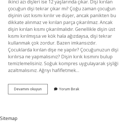
ikinci azı dişleri ise 12 yaşlarında çıkar. Dişi kırılan
çocuğun dişi tekrar çıkar mı? Çoğu zaman çocuğun
dişinin üst kısmı kırılır ve düşer, ancak panikten bu
dikkate alınmaz ve kırılan parça çıkarılmaz. Ancak
dişin kırılan kısmı çıkarılmalıdır. Genellikle dişin üst
kısmı kırılmışsa ve kök hala ağızdaysa, dişi tekrar
kullanmak çok zordur. Bazen imkansızdır.
Çocuklarda kırılan dişe ne yapılır? Çocuğunuzun dişi
kırılırsa ne yapmalısınız? Dişin kırık kısmını bulup
temizlemelisiniz. Soğuk kompres uygulayarak şişliği
azaltmalısınız. Ağrıyı hafifletmek…
9
Devamını okuyun
Yorum Bırak
Yaşındaki
Çocuğun
Dişi
Kırılırsa
Yeni
Sitemap
Diş
Çıkar