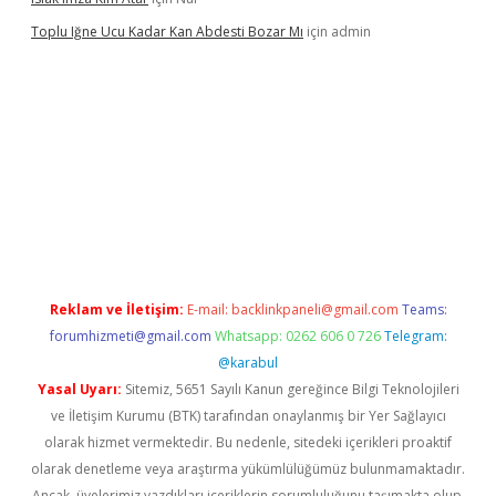
Toplu Iğne Ucu Kadar Kan Abdesti Bozar Mı
için
admin
nilir mi
Reklam ve İletişim:
E-mail:
backlinkpaneli@gmail.com
Teams:
forumhizmeti@gmail.com
Whatsapp: 0262 606 0 726
Telegram:
@karabul
Yasal Uyarı:
Sitemiz, 5651 Sayılı Kanun gereğince Bilgi Teknolojileri
ve İletişim Kurumu (BTK) tarafından onaylanmış bir Yer Sağlayıcı
olarak hizmet vermektedir. Bu nedenle, sitedeki içerikleri proaktif
olarak denetleme veya araştırma yükümlülüğümüz bulunmamaktadır.
Ancak, üyelerimiz yazdıkları içeriklerin sorumluluğunu taşımakta olup,