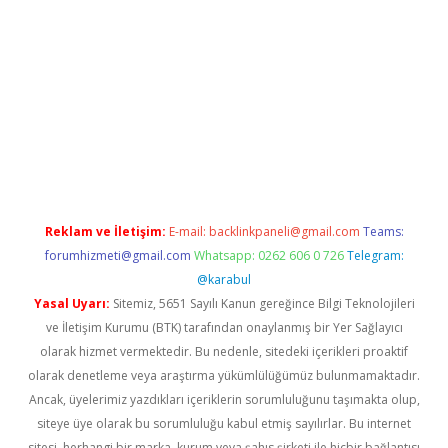
üvenilir mi
Reklam ve İletişim:
E-mail:
backlinkpaneli@gmail.com
Teams:
forumhizmeti@gmail.com
Whatsapp: 0262 606 0 726
Telegram:
@karabul
Yasal Uyarı:
Sitemiz, 5651 Sayılı Kanun gereğince Bilgi Teknolojileri
ve İletişim Kurumu (BTK) tarafından onaylanmış bir Yer Sağlayıcı
olarak hizmet vermektedir. Bu nedenle, sitedeki içerikleri proaktif
olarak denetleme veya araştırma yükümlülüğümüz bulunmamaktadır.
Ancak, üyelerimiz yazdıkları içeriklerin sorumluluğunu taşımakta olup,
siteye üye olarak bu sorumluluğu kabul etmiş sayılırlar. Bu internet
sitesi, herhangi bir marka, kurum veya şahıs şirketi ile hiçbir bağlantısı