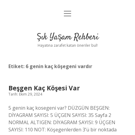
menüyü
Anasayfa
aç
Gizlilik Politikası
Şık Yaşam Rehberi
Yasal Uyarı
Hayatına zarafet katan öneriler bul!
Hakkımızda
Etiket:
6 genin kaç köşegeni vardır
Beşgen Kaç Köşesi Var
Tarih: Ekim 29, 2024
5 genin kaç kosegeni var? DÜZGÜN BEŞGEN:
DİYAGRAM SAYISI: 5 ÜÇGEN SAYISI: 35 Sayfa 2
NORMAL ALTIGEN: DİYAGRAM SAYISI: 9 ÜÇGEN
SAYISI: 110 NOT: Köşegenlerden 3’ü bir noktada