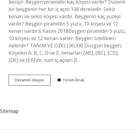
kesişir. Beşgen piramidin kaç köşesi vardır? Düzenli
bir beşgenin her bir iç açısı 108 derecedir. Sekiz
kenarı ve sekiz köşesi vardır. Beşgenin kaç yüzeyi
vardır? Beşgen piramidin 5 yüzü, 10 köşesi ve 12
kenarı vardır.6 Kasım 2018Beşgen piramidin 5 yüzü,
10 köşesi ve 12 kenarı vardır. Beşgen özellikleri
nelerdir? TANIM VE ÖZELLİKLERİ Düzgün beşgen;
Köşeleri A, B, C, D ve E, kenarları [AB], [BC], [CD],
[DE] ve [EA]’dır, tüm iç açıları β…
Beşgen
Devamını okuyun
Yorum Bırak
Kaç
Köşesi
Var
Sitemap