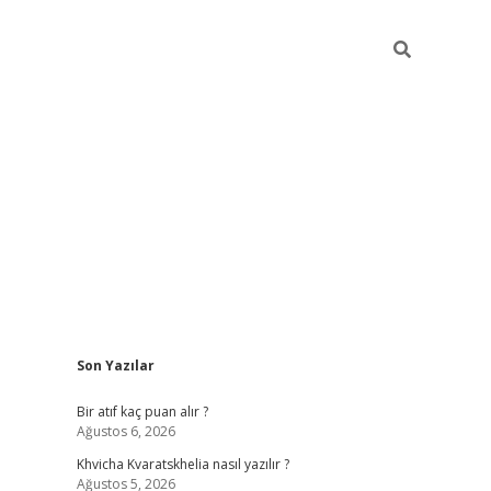
Sidebar
Son Yazılar
hiltonbet güvenilir mi
Bir atıf kaç puan alır ?
Ağustos 6, 2026
Khvicha Kvaratskhelia nasıl yazılır ?
Ağustos 5, 2026