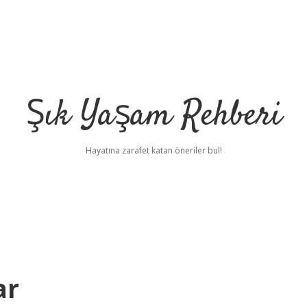
Şık Yaşam Rehberi
Hayatına zarafet katan öneriler bul!
ar