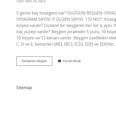
Tarih: Ekim 29, 2024
5 genin kaç kosegeni var? DÜZGÜN BEŞGEN: DİYAG
DİYAGRAM SAYISI: 9 ÜÇGEN SAYISI: 110 NOT: Köşegen
köşesi vardır? Düzenli bir beşgenin her bir iç açısı 
kaç yüzeyi vardır? Beşgen piramidin 5 yüzü, 10 köş
10 köşesi ve 12 kenarı vardır. Beşgen özellikleri 
C, D ve E, kenarları [AB], [BC], [CD], [DE] ve [EA]’dır,
Beşgen
Devamını okuyun
Yorum Bırak
Kaç
Köşesi
Var
Sitemap