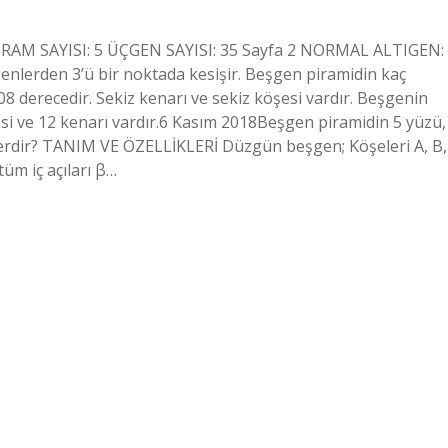
RAM SAYISI: 5 ÜÇGEN SAYISI: 35 Sayfa 2 NORMAL ALTIGEN:
lerden 3’ü bir noktada kesişir. Beşgen piramidin kaç
108 derecedir. Sekiz kenarı ve sekiz köşesi vardır. Beşgenin
esi ve 12 kenarı vardır.6 Kasım 2018Beşgen piramidin 5 yüzü,
nelerdir? TANIM VE ÖZELLİKLERİ Düzgün beşgen; Köşeleri A, B,
 tüm iç açıları β…